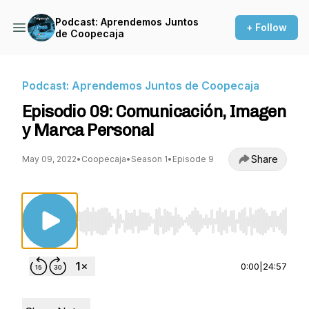
Podcast: Aprendemos Juntos
+ Follow
de Coopecaja
Podcast: Aprendemos Juntos de Coopecaja
Episodio 09: Comunicación, Imagen
y Marca Personal
Share
May 09, 2022
•
Coopecaja
•
Season 1
•
Episode 9
Use Left/Right to seek, Home/End to jump to st
0:00
|
24:57