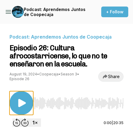
Podcast: Aprendemos Juntos
+ Follow
de Coopecaja
Podcast: Aprendemos Juntos de Coopecaja
Episodio 26: Cultura
afrocostarricense, lo que no te
enseñaron en la escuela.
August 19, 2024
•
Coopecaja
•
Season 3
•
Share
Episode 26
Use Left/Right to seek, Home/End to jump to st
0:00
|
20:35