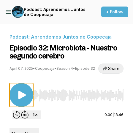
Podcast: Aprendemos Juntos
+ Follow
de Coopecaja
Podcast: Aprendemos Juntos de Coopecaja
Episodio 32: Microbiota - Nuestro
segundo cerebro
Share
April 07, 2025
•
Coopecaja
•
Season 4
•
Episode 32
Use Left/Right to seek, Home/End to jump to st
0:00
|
18:46